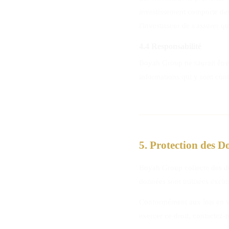
investissement comporte des
l'investisseur de s'assurer q
4.4 Responsabilité
Boyah Group ne saurait être 
informations qui y sont con
5. Protection des D
Boyah Group collecte des do
données sont utilisées exclu
Conformément aux lois en vi
exercer ce droit, contactez