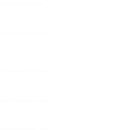
 de Boyah Group ou de ses
ur du transport VTC (via le
ier ou d'interrompre l'accès
 indicatif uniquement. Tout