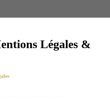
entions Légales &
C
Dernière mise à jour : Avril 2026
gales
up
ns le transport VTC et l'immobilier premium
d'Ivoire