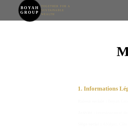
TOGETHER FOR A
BOYAH
SUSTAINABLE
GROUP
WEALTH
M
1. Informations Lé
Raison sociale :
Boyah Gro
Activité :
Investissement da
Siège social :
Abidjan, Côte 