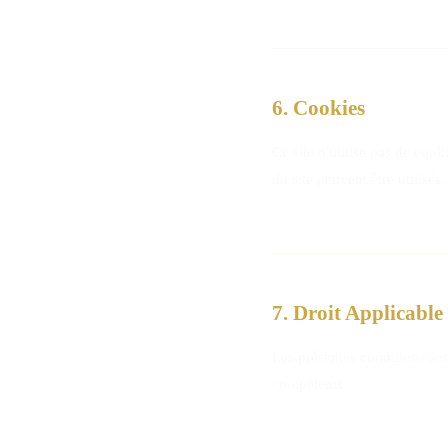
6. Cookies
Ce site n'utilise pas de coo
du site peuvent être utilisés.
7. Droit Applicable
Les présentes conditions son
compétents.