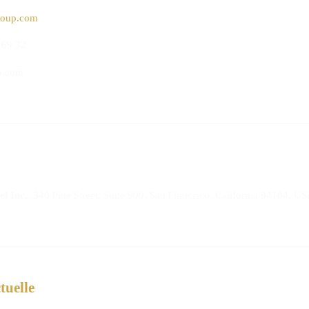
roup.com
 69 32
p.com
el Inc.
, 340 Pine Street, Suite 900, San Francisco, California 94104, US
tuelle