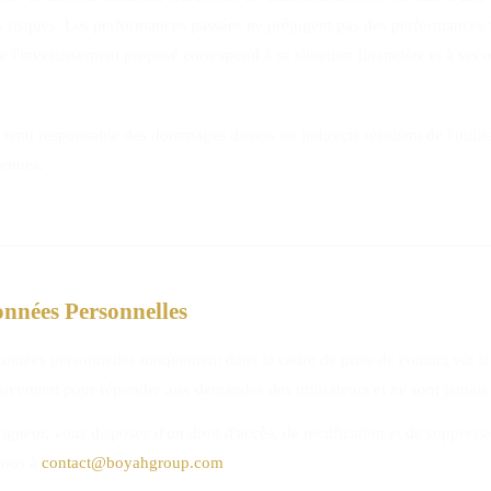
 risques. Les performances passées ne préjugent pas des performances fu
ue l'investissement proposé correspond à sa situation financière et à ses o
tenu responsable des dommages directs ou indirects résultant de l'utilisa
tenues.
onnées Personnelles
nnées personnelles uniquement dans le cadre de prise de contact via le 
sivement pour répondre aux demandes des utilisateurs et ne sont jamais 
gueur, vous disposez d'un droit d'accès, de rectification et de suppres
-nous à
contact@boyahgroup.com
.