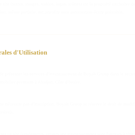
site (textes, images, vidéos, logos, icônes) est la propriété exclusive
on, même partielle, est interdite sans autorisation écrite préalable.
ales d'Utilisation
 de présenter les services d'investissement de Boyah Group dans le secte
mmobilier premium à Abidjan, Côte d'Ivoire.
t ne nécessite pas d'inscription. Boyah Group se réserve le droit de modif
préavis.
sur ce site (rendements, retours sur investissement) sont fournies à titre