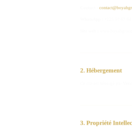
Contact :
contact@boyahg
WhatsApp :
+225 07 67 64
Site web :
www.boyahgrou
2. Hébergement
Ce site est hébergé par
Verc
3. Propriété Intellec