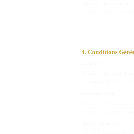
L'ensemble du contenu de ce 
partenaires. Toute reproducti
4. Conditions Génér
4.1 Objet
Le présent site a pour objet
partenariat Yango) et de l'i
4.2 Accès au site
L'accès au site est gratuit e
au site à tout moment, sans 
4.3 Investissements
Les informations présentées 