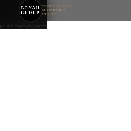
TOGETHER FOR A
BOYAH
SUSTAINABLE
GROUP
WEALTH
[IMAGE: property_002_exterior]