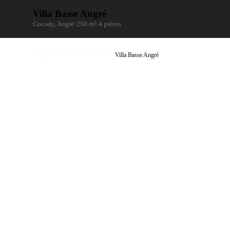
Villa Basse Angré
Cocody, Angré
•
250 m²
•
4 pièces
Accueil
/
Immobilier
/
Villas Basses
/
Villa Basse Angré